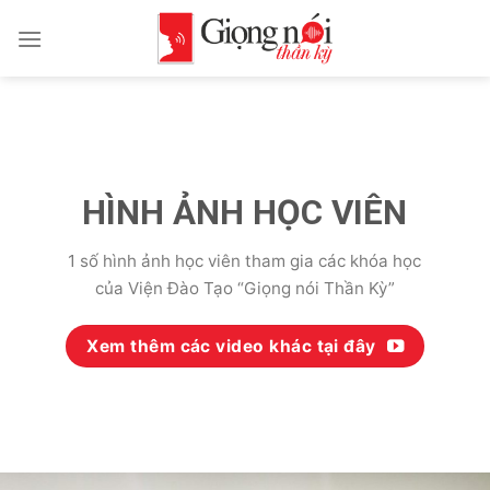
Skip
to
content
HÌNH ẢNH HỌC VIÊN
1 số hình ảnh học viên tham gia các khóa học
của Viện Đào Tạo “Giọng nói Thần Kỳ”
Xem thêm các video khác tại đây