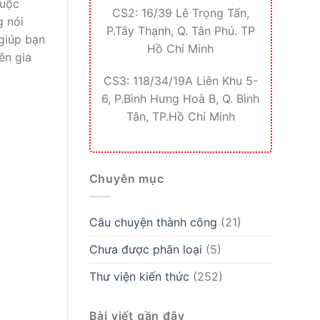
cuộc
CS2: 16/39 Lê Trọng Tấn,
g nói
P.Tây Thạnh, Q. Tân Phú. TP
 giúp bạn
Hồ Chí Minh
ên gia
CS3: 118/34/19A Liên Khu 5-
6, P.Bình Hưng Hoà B, Q. Bình
Tân, TP.Hồ Chí Minh
Chuyên mục
Câu chuyện thành công
(21)
Chưa được phân loại
(5)
Thư viện kiến thức
(252)
Bài viết gần đây