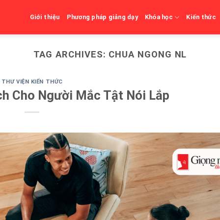
Giới thiệu
Phương pháp giảng dạy
Khóa học
Kiến thức
TAG ARCHIVES:
CHUA NGONG NL
THƯ VIỆN KIẾN THỨC
ch Cho Người Mắc Tật Nói Lắp