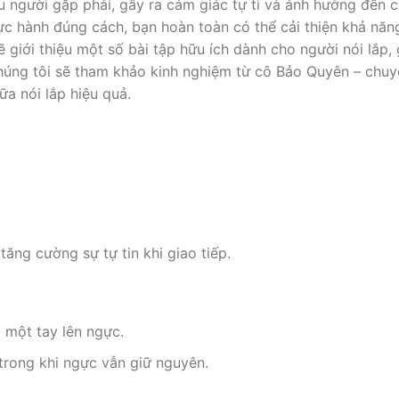
ều người gặp phải, gây ra cảm giác tự ti và ảnh hưởng đến 
ực hành đúng cách, bạn hoàn toàn có thể cải thiện khả năn
sẽ giới thiệu một số bài tập hữu ích dành cho người nói lắp,
 chúng tôi sẽ tham khảo kinh nghiệm từ cô Bảo Quyên – chuy
hữa nói lắp hiệu quả.
ăng cường sự tự tin khi giao tiếp.
 một tay lên ngực.
trong khi ngực vẫn giữ nguyên.