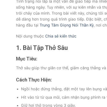
Tình trạng nói lắp là một vấn đề giao tiếp mà nhi
sống hàng ngày. Tuy nhiên, với sự kiên nhẫn và th
trôi chảy của mình. Trong bài viết này, chúng tôi 
dễ dàng hơn trong quá trình giao tiếp. Đặc biệt,
hàng đầu tại
Trung Tâm Giọng Nói Thần Kỳ
, nơi c
Nội dung thuộc
Chia sẻ kiến thức
1. Bài Tập Thở Sâu
Mục Tiêu:
Thở sâu giúp thư giãn cơ thể, giảm căng thẳng và t
Cách Thực Hiện:
Ngồi hoặc đứng thẳng, đặt một tay lên bụng và
Hít vào từ từ qua mũi, cảm nhận bụng phình ra 
Giữ hơi thở trong vòng 3 giây.