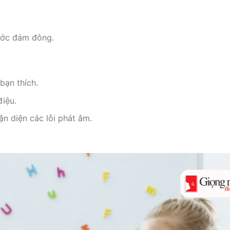
rước đám đông.
bạn thích.
điệu.
ận diện các lỗi phát âm.