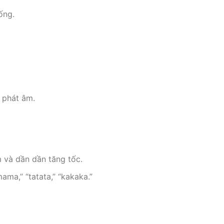
ống.
c phát âm.
m và dần dần tăng tốc.
ama,” “tatata,” “kakaka.”