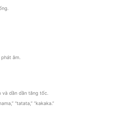
ống.
c phát âm.
m và dần dần tăng tốc.
ama,” “tatata,” “kakaka.”