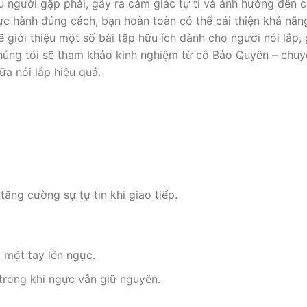
ều người gặp phải, gây ra cảm giác tự ti và ảnh hưởng đến 
ực hành đúng cách, bạn hoàn toàn có thể cải thiện khả năn
sẽ giới thiệu một số bài tập hữu ích dành cho người nói lắp,
 chúng tôi sẽ tham khảo kinh nghiệm từ cô Bảo Quyên – chuy
hữa nói lắp hiệu quả.
ăng cường sự tự tin khi giao tiếp.
 một tay lên ngực.
trong khi ngực vẫn giữ nguyên.