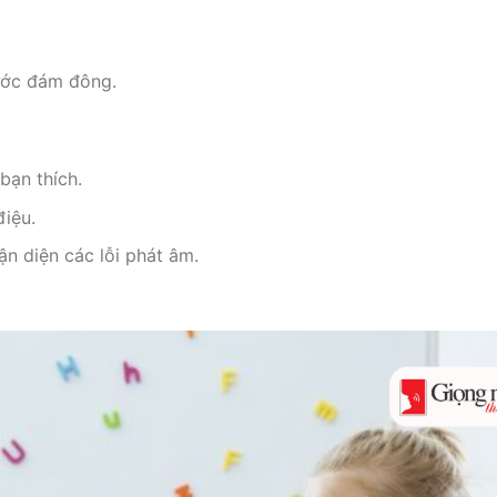
rước đám đông.
bạn thích.
điệu.
ận diện các lỗi phát âm.