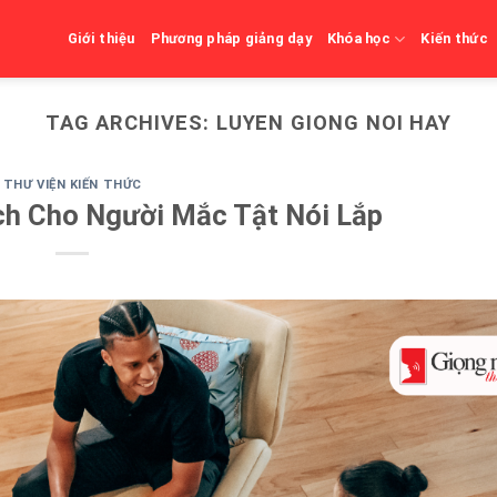
Giới thiệu
Phương pháp giảng dạy
Khóa học
Kiến thức
TAG ARCHIVES:
LUYEN GIONG NOI HAY
THƯ VIỆN KIẾN THỨC
ch Cho Người Mắc Tật Nói Lắp