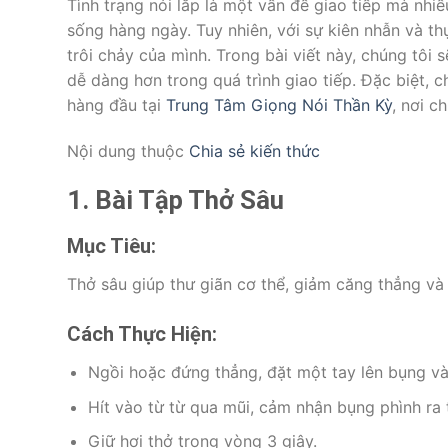
Tình trạng nói lắp là một vấn đề giao tiếp mà nhi
sống hàng ngày. Tuy nhiên, với sự kiên nhẫn và th
trôi chảy của mình. Trong bài viết này, chúng tôi 
dễ dàng hơn trong quá trình giao tiếp. Đặc biệt,
hàng đầu tại
Trung Tâm Giọng Nói Thần Kỳ
, nơi c
Nội dung thuộc
Chia sẻ kiến thức
1. Bài Tập Thở Sâu
Mục Tiêu:
Thở sâu giúp thư giãn cơ thể, giảm căng thẳng và t
Cách Thực Hiện:
Ngồi hoặc đứng thẳng, đặt một tay lên bụng và
Hít vào từ từ qua mũi, cảm nhận bụng phình ra 
Giữ hơi thở trong vòng 3 giây.