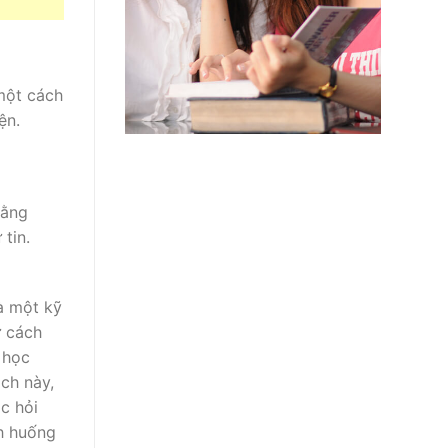
một cách
ện.
Bằng
tin.
là một kỹ
ừ cách
 học
ách này,
c hỏi
nh huống