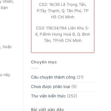
y nhiên,
CS2: 16/39 Lê Trọng Tấn,
 bạn
P.Tây Thạnh, Q. Tân Phú. TP
Hồ Chí Minh
CS3: 118/34/19A Liên Khu 5-
6, P.Bình Hưng Hoà B, Q. Bình
Tân, TP.Hồ Chí Minh
c, hoặc
Chuyên mục
ều này
Câu chuyện thành công
(21)
Chưa được phân loại
(5)
Thư viện kiến thức
(252)
Bài viết gần đây