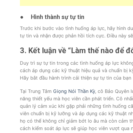
●
Hình thành sự tự tin
Trước khi bước vào tình huống áp lực, hãy hình 
tự tin và nhận được phản hồi tích cực. Điều này sẽ
3. Kết luận về “Làm thế nào để đố
Duy trì sự tự tin trong các tình huống áp lực khô
cách áp dụng các kỹ thuật hiệu quả và chuẩn bị kỹ
Hãy bắt đầu hành trình cải thiện sự tự tin của bạ
Tại Trung Tâm
Giọng Nói Thần Kỳ
, cô Bảo Quyên l
năng thiết yếu mà học viên cần phát triển. Cô nh
quản lý cảm xúc khi gặp phải những tình huống c
viên chuẩn bị kỹ lưỡng và áp dụng các kỹ thuật nh
họ có thể không chỉ giảm bớt lo âu mà còn cảm t
cách kiểm soát áp lực sẽ giúp học viên vượt qua n