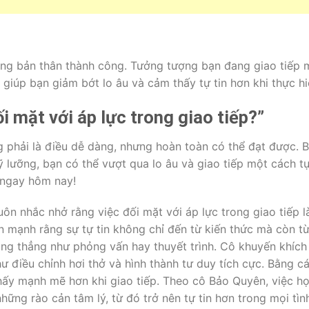
dung bản thân thành công. Tưởng tượng bạn đang giao tiếp 
 giúp bạn giảm bớt lo âu và cảm thấy tự tin hơn khi thực hi
i mặt với áp lực trong giao tiếp?”
ng phải là điều dễ dàng, nhưng hoàn toàn có thể đạt được. 
 lưỡng, bạn có thể vượt qua lo âu và giao tiếp một cách tự 
n ngay hôm nay!
uôn nhắc nhở rằng việc đối mặt với áp lực trong giao tiếp 
ấn mạnh rằng sự tự tin không chỉ đến từ kiến thức mà còn t
ăng thẳng như phỏng vấn hay thuyết trình. Cô khuyến khích
ư điều chỉnh hơi thở và hình thành tư duy tích cực. Bằng c
hấy mạnh mẽ hơn khi giao tiếp. Theo cô Bảo Quyên, việc họ
hững rào cản tâm lý, từ đó trở nên tự tin hơn trong mọi tì