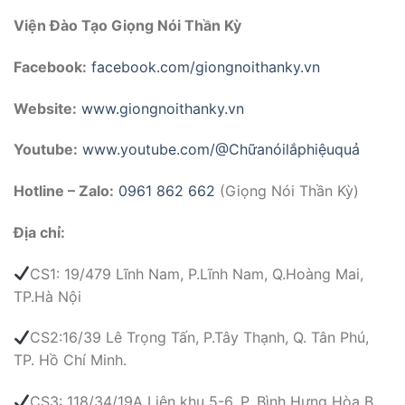
Viện Đào Tạo Giọng Nói Thần Kỳ
Facebook:
facebook.com/giongnoithanky.vn
Website:
www.giongnoithanky.vn
Youtube:
www.youtube.com/@Chữanóilắphiệuquả
Hotline – Zalo:
0961 862 662
(Giọng Nói Thần Kỳ)
Địa chỉ:
CS1: 19/479 Lĩnh Nam, P.Lĩnh Nam, Q.Hoàng Mai,
TP.Hà Nội
CS2:16/39 Lê Trọng Tấn, P.Tây Thạnh, Q. Tân Phú,
TP. Hồ Chí Minh.
CS3: 118/34/19A Liên khu 5-6, P. Bình Hưng Hòa B,