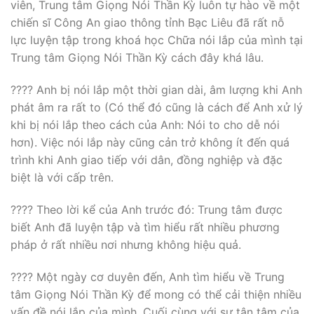
viên, Trung tâm Giọng Nói Thần Kỳ luôn tự hào về một
chiến sĩ Công An giao thông tỉnh Bạc Liêu đã rất nỗ
lực luyện tập trong khoá học Chữa nói lắp của mình tại
Trung tâm Giọng Nói Thần Kỳ cách đây khá lâu.
???? Anh bị nói lắp một thời gian dài, âm lượng khi Anh
phát âm ra rất to (Có thể đó cũng là cách để Anh xử lý
khi bị nói lắp theo cách của Anh: Nói to cho dễ nói
hơn). Việc nói lắp này cũng cản trở không ít đến quá
trình khi Anh giao tiếp với dân, đồng nghiệp và đặc
biệt là với cấp trên.
???? Theo lời kể của Anh trước đó: Trung tâm được
biết Anh đã luyện tập và tìm hiểu rất nhiều phương
pháp ở rất nhiều nơi nhưng không hiệu quả.
???? Một ngày cơ duyên đến, Anh tìm hiểu về Trung
tâm Giọng Nói Thần Kỳ để mong có thể cải thiện nhiều
vấn đề nói lắp của mình. Cuối cùng với sự tận tâm của