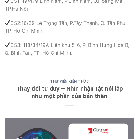
CS1: 19/479 Lĩnh Nam, P.Lĩnh Nam, Q.Hoàng Mai,
TP.Hà Nội
CS2:16/39 Lê Trọng Tấn, P.Tây Thạnh, Q. Tân Phú,
TP. Hồ Chí Minh.
CS3: 118/34/19A Liên khu 5-6, P. Bình Hưng Hòa B,
Q. Bình Tân, TP. Hồ Chí Minh.
THƯ VIỆN KIẾN THỨC
Thay đổi tư duy – Nhìn nhận tật nói lắp
như một phần của bản thân