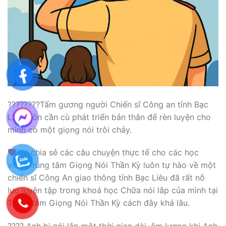
????????Tấm gương người Chiến sĩ Công an tỉnh Bạc
Liêu luôn cần cù phát triển bản thân để rèn luyện cho
mình có một giọng nói trôi chảy.
Khi chia sẻ các câu chuyện thực tế cho các học
viên, Trung tâm Giọng Nói Thần Kỳ luôn tự hào về một
chiến sĩ Công An giao thông tỉnh Bạc Liêu đã rất nỗ
lực luyện tập trong khoá học Chữa nói lắp của mình tại
Trung tâm Giọng Nói Thần Kỳ cách đây khá lâu.