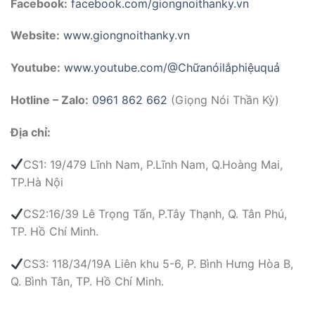
Facebook:
facebook.com/giongnoithanky.vn
Website:
www.giongnoithanky.vn
Youtube:
www.youtube.com/@Chữanóilắphiệuquả
Hotline – Zalo:
0961 862 662
(Giọng Nói Thần Kỳ)
Địa chỉ:
CS1: 19/479 Lĩnh Nam, P.Lĩnh Nam, Q.Hoàng Mai,
TP.Hà Nội
CS2:16/39 Lê Trọng Tấn, P.Tây Thạnh, Q. Tân Phú,
TP. Hồ Chí Minh.
CS3: 118/34/19A Liên khu 5-6, P. Bình Hưng Hòa B,
Q. Bình Tân, TP. Hồ Chí Minh.