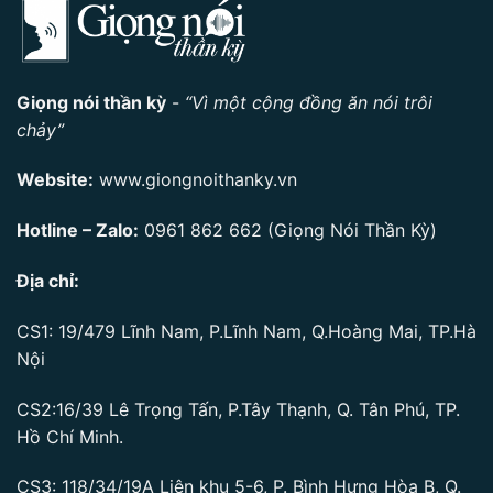
Giọng nói thần kỳ
-
“Vì một cộng đồng ăn nói trôi
chảy”
Website:
www.giongnoithanky.vn
Hotline – Zalo:
0961 862 662
(Giọng Nói Thần Kỳ)
Địa chỉ:
CS1: 19/479 Lĩnh Nam, P.Lĩnh Nam, Q.Hoàng Mai, TP.Hà
Nội
CS2:16/39 Lê Trọng Tấn, P.Tây Thạnh, Q. Tân Phú, TP.
Hồ Chí Minh.
CS3: 118/34/19A Liên khu 5-6, P. Bình Hưng Hòa B, Q.