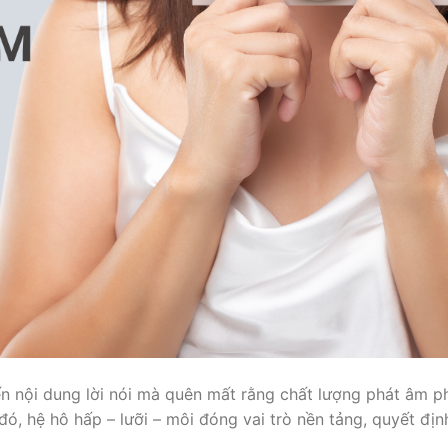
đến nội dung lời nói mà quên mất rằng chất lượng phát âm p
ó, hệ hô hấp – lưỡi – môi đóng vai trò nền tảng, quyết định