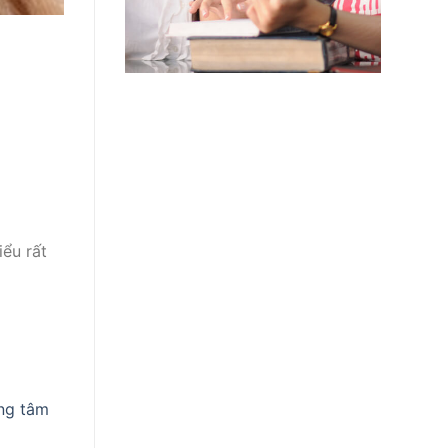
iểu rất
ng tâm