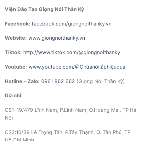
Viện Đào Tạo Giọng Nói Thần Kỳ
Facebook:
facebook.com/giongnoithanky.vn
Website:
www.giongnoithanky.vn
Tiktok:
http://www.tiktok.com/@giongnoithanky
Youtube:
www.youtube.com/@Chữanóilắphiệuquả
Hotline – Zalo:
0961 862 662
(Giọng Nói Thần Kỳ)
Địa chỉ:
CS1: 19/479 Lĩnh Nam, P.Lĩnh Nam, Q.Hoàng Mai, TP.Hà
Nội
CS2:16/39 Lê Trọng Tấn, P.Tây Thạnh, Q. Tân Phú, TP.
Hồ Chí Minh.