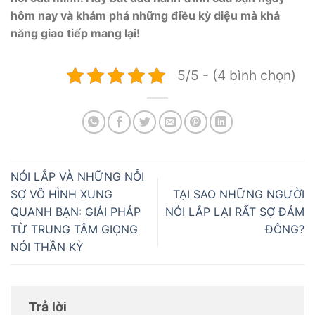
hôm nay và khám phá những điều kỳ diệu mà khả
năng giao tiếp mang lại!
5/5 - (4 bình chọn)
NÓI LẮP VÀ NHỮNG NỖI
SỢ VÔ HÌNH XUNG
TẠI SAO NHỮNG NGƯỜI
QUANH BẠN: GIẢI PHÁP
NÓI LẮP LẠI RẤT SỢ ĐÁM
TỪ TRUNG TÂM GIỌNG
ĐÔNG?
NÓI THẦN KỲ
Trả lời