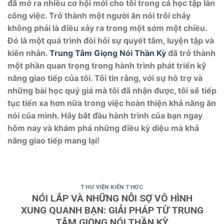
đã mở ra nhiều cơ hội mới cho tôi trong cả học tập lẫn
công việc. Trở thành một người ăn nói trôi chảy
không phải là điều xảy ra trong một sớm một chiều.
Đó là một quá trình đòi hỏi sự quyết tâm, luyện tập và
kiên nhẫn.
Trung Tâm Giọng Nói Thần Kỳ
đã trở thành
một phần quan trọng trong hành trình phát triển kỹ
năng giao tiếp của tôi. Tôi tin rằng, với sự hỗ trợ và
những bài học quý giá mà tôi đã nhận được, tôi sẽ tiếp
tục tiến xa hơn nữa trong việc hoàn thiện khả năng ăn
nói của mình. Hãy bắt đầu hành trình của bạn ngay
hôm nay và khám phá những điều kỳ diệu mà khả
năng giao tiếp mang lại!
THƯ VIỆN KIẾN THỨC
NÓI LẮP VÀ NHỮNG NỖI SỢ VÔ HÌNH
XUNG QUANH BẠN: GIẢI PHÁP TỪ TRUNG
TÂM GIỌNG NÓI THẦN KỲ