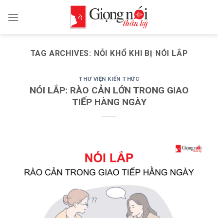
Skip
to
content
TAG ARCHIVES:
NỖI KHỔ KHI BỊ NÓI LẮP
THƯ VIỆN KIẾN THỨC
NÓI LẮP: RÀO CẢN LỚN TRONG GIAO
TIẾP HÀNG NGÀY