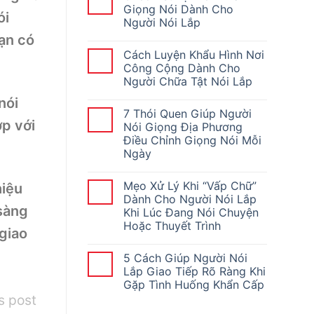
Giọng Nói Dành Cho
ói
Người Nói Lắp
bạn có
Cách Luyện Khẩu Hình Nơi
Công Cộng Dành Cho
Người Chữa Tật Nói Lắp
nói
7 Thói Quen Giúp Người
ợp với
Nói Giọng Địa Phương
Điều Chỉnh Giọng Nói Mỗi
Ngày
Mẹo Xử Lý Khi “Vấp Chữ”
hiệu
Dành Cho Người Nói Lắp
sàng
Khi Lúc Đang Nói Chuyện
Hoặc Thuyết Trình
giao
5 Cách Giúp Người Nói
Lắp Giao Tiếp Rõ Ràng Khi
Gặp Tình Huống Khẩn Cấp
s post