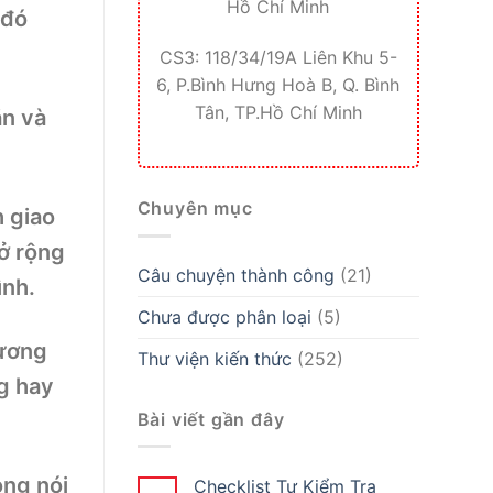
Hồ Chí Minh
 đó
CS3: 118/34/19A Liên Khu 5-
6, P.Bình Hưng Hoà B, Q. Bình
Tân, TP.Hồ Chí Minh
ăn và
Chuyên mục
h giao
mở rộng
Câu chuyện thành công
(21)
ình.
Chưa được phân loại
(5)
hương
Thư viện kiến thức
(252)
ng hay
Bài viết gần đây
ọng nói
Checklist Tự Kiểm Tra