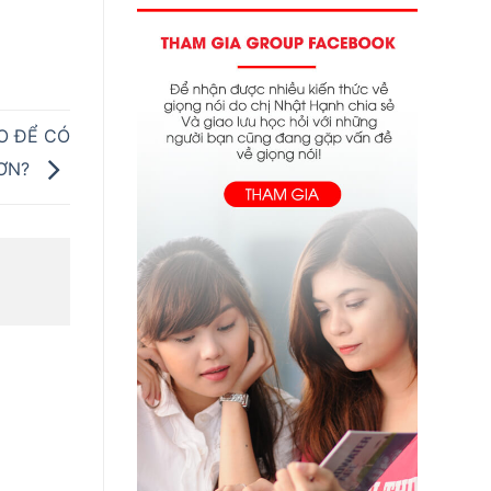
O ĐỂ CÓ
HƠN?