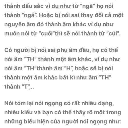
thành dấu sắc ví dụ như từ “ngã” họ nói
thành “ngá”. Hoặc bị nói sai thay đổi cả một
nguyên âm đó thành âm khác ví dụ như
muốn nói từ “cuối”thì sẽ nói thành từ “cúi”.
Có người bị nói sai phụ âm đầu, họ có thể
nói âm “TH” thành một âm khác, ví dụ như
nói âm “TH”thành âm “H”, hoặc sẽ bị nói
thành một âm khác bất kì như âm “TH”
thành “T”,..
Nói tóm lại nói ngọng có rất nhiều dạng,
nhiều kiểu và bạn có thể thấy rõ một trong
những biểu hiện của người nói ngọng như: