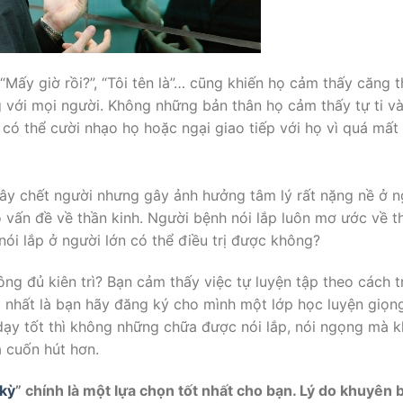
Mấy giờ rồi?”, “Tôi tên là”… cũng khiến họ cảm thấy căng 
g với mọi người. Không những bản thân họ cảm thấy tự ti v
ó thể cười nhạo họ hoặc ngại giao tiếp với họ vì quá mất 
gây chết người nhưng gây ảnh hưởng tâm lý rất nặng nề ở n
 vấn đề về thần kinh. Người bệnh nói lắp luôn mơ ước về th
ói lắp ở người lớn có thể điều trị được không?
ng đủ kiên trì? Bạn cảm thấy việc tự luyện tập theo cách t
t nhất là bạn hãy đăng ký cho mình một lớp học luyện giọng
dạy tốt thì không những chữa được nói lắp, nói ngọng mà 
à cuốn hút hơn.
 kỳ
” chính là một lựa chọn tốt nhất cho bạn. Lý do khuyên 