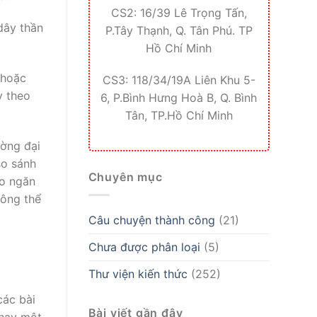
CS2: 16/39 Lê Trọng Tấn,
dây thần
P.Tây Thạnh, Q. Tân Phú. TP
Hồ Chí Minh
 hoặc
CS3: 118/34/19A Liên Khu 5-
y theo
6, P.Bình Hưng Hoà B, Q. Bình
Tân, TP.Hồ Chí Minh
ường đại
so sánh
Chuyên mục
ão ngăn
hông thể
Câu chuyện thành công
(21)
Chưa được phân loại
(5)
Thư viện kiến thức
(252)
các bài
Bài viết gần đây
 hay một