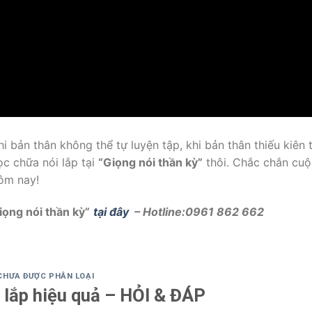
 bản thân không thể tự luyện tập, khi bản thân thiếu kiên t
ọc chữa nói lắp tại
“Giọng nói thần kỳ”
thôi. Chắc chắn cu
ôm nay!
iọng nói thần kỳ”
tại đây
–
Hotline:0961 862 662
CHƯA ĐƯỢC PHÂN LOẠI
 lắp hiệu quả – HỎI & ĐÁP