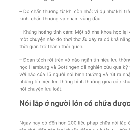
– Do chấn thương từ khi còn nhỏ: ví dụ như khi t
kinh, chấn thương va chạm vùng đầu
– Khủng hoảng tình cảm: Một số nhà khoa học lại
một chuyện nào đó thời thơ ấu xảy ra có khả năng 
thời gian trở thành thói quen.
– Đoạn tách rời trên vỏ não ngăn tín hiệu lưu th
học Hamburg và Gottingen đã nghiên cứu qua kỹ th
với não của 15 người nói bình thường và rút ra n
những tín hiệu lưu thông bình thường giữa các kh
nói chuyện lưu loát.
Nói lắp ở người lớn có chữa đượ
Ngày nay có đến hơn 200 liệu pháp chữa nói lắp ở
tập thở, đến các loại thuốc đông y và tây y… hứa 