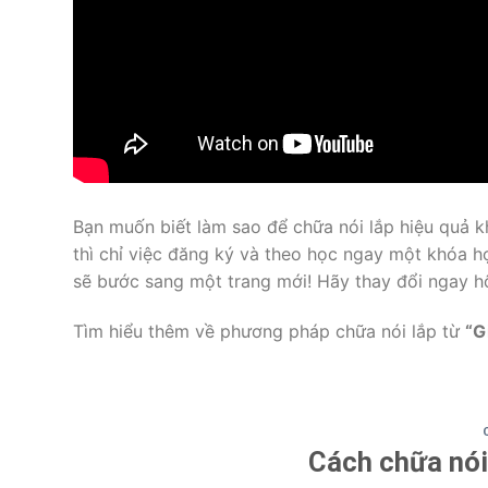
Bạn muốn biết làm sao để chữa nói lắp hiệu quả khi
thì chỉ việc đăng ký và theo học ngay một khóa h
sẽ bước sang một trang mới! Hãy thay đổi ngay h
Tìm hiểu thêm về phương pháp chữa nói lắp từ
“G
Cách chữa nói