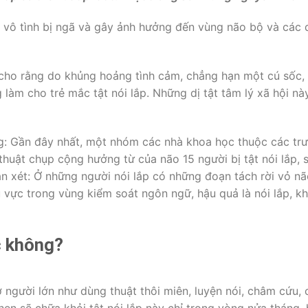
rẻ vô tình bị ngã và gây ảnh hưởng đến vùng não bộ và các 
 cho rằng do khủng hoảng tình cảm, chẳng hạn một cú sốc,
làm cho trẻ mắc tật nói lắp. Những dị tật tâm lý xã hội nà
ông: Gần đây nhất, một nhóm các nhà khoa học thuộc các tr
uật chụp cộng hưởng từ của não 15 người bị tật nói lắp, 
hận xét: Ở những người nói lắp có những đoạn tách rời vỏ n
u vực trong vùng kiểm soát ngôn ngữ, hậu quả là nói lắp, k
c không?
 người lớn như dùng thuật thôi miên, luyện nói, châm cứu, 
hẹn sẽ chữa khỏi tật nói lắp này chỉ trong vòng nửa tháng,