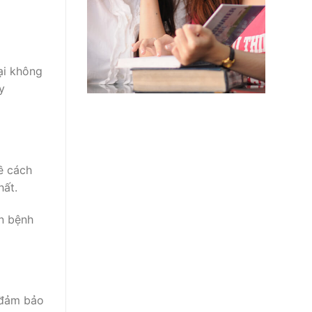
ại không
y
ề cách
hất.
ăn bệnh
n đảm bảo