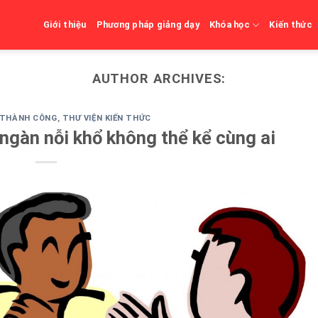
Giới thiệu
Phương pháp giảng dạy
Khóa học
Kiến thức
AUTHOR ARCHIVES:
 THÀNH CÔNG
,
THƯ VIỆN KIẾN THỨC
 ngàn nỗi khổ không thể kể cùng ai