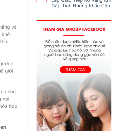
Lắp Giao Tiếp Rõ Ràng Khi
Gặp Tình Huống Khẩn Cấp
thẳng và
à khó
thời
gười bị
ế giới
rên khó
 nói.
khóa học
bạn