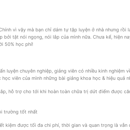
 Chính vì vậy mà bạn chỉ dám tự tập luyện ở nhà nhưng rồi l
p bởi tật nói ngọng, nói lắp của mình nữa. Chưa kể, hiện na
ới 50% học phí!
ấn luyện chuyên nghiệp, giảng viên có nhiều kinh nghiệm v
 học viên của mình những bài giảng khoa học & hiệu quả n
ắp, hỗ trợ cho tới khi hoàn toàn chữa trị dứt điểm được c
i trường tốt nhất
t kiệm được tối đa chi phí, thời gian và quan trọng là vẫ