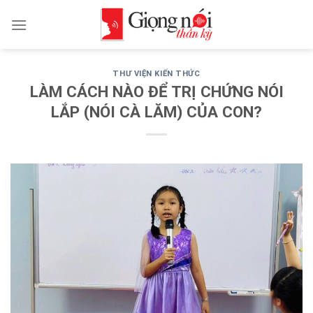
Skip
to
content
THƯ VIỆN KIẾN THỨC
LÀM CÁCH NÀO ĐỂ TRỊ CHỨNG NÓI
LẮP (NÓI CÀ LĂM) CỦA CON?