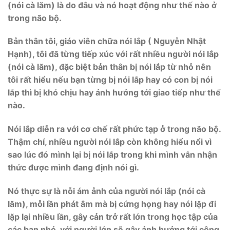
(nói cà lăm) là do đâu và nó hoạt động như thế nào ở
trong não bộ.
Bản thân tôi, giáo viên chữa nói lắp ( Nguyễn Nhật
Hạnh), tôi đã từng tiếp xúc với rất nhiều người nói lắp
(nói cà lăm), đặc biệt bản thân bị nói lắp từ nhỏ nên
tôi rất hiểu nếu bạn từng bị nói lắp hay có con bị nói
lắp thì bị khó chịu hay ảnh hưởng tới giao tiếp như thế
nào.
Nói lắp diễn ra với cơ chế rất phức tạp ở trong não bộ.
Thậm chí, nhiều người nói lắp còn không hiểu nổi vì
sao lúc đó mình lại bị nói lắp trong khi mình vẫn nhận
thức được mình đang định nói gì.
Nó thực sự là nỗi ám ảnh của người nói lắp (nói cà
lăm), mỗi lần phát âm mà bị cứng họng hay nói lặp đi
lặp lại nhiều lần, gây cản trở rất lớn trong học tập của
các bạn nhỏ, với người lớn sẽ gây ảnh hưởng tới công