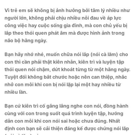
Vì trẻ em sẽ không bị ảnh hưởng bởi tâm lý nhiều như
người lớn, không phải chịu nhiều nỗi đau về áp lực
công việc hay cuộc sống gia đình, mà con chủ yếu bị
lắp theo thói quen phát âm mà được hình ảnh trong
não bộ hằng ngày.
Bạn hãy nhớ nhé, muốn chữa nói lắp (nói cà lăm) cho
con thì cần phải thật kiên nhẫn, kiên trì và luyện tập
thói quen nói chậm, dứt khoát từng từ một hằng ngày.
Tuyệt đối không bắt chước hoặc nên can thiệp, nhắc
nhở con mỗi khi con bị nói lặp lại một hay nhiều từ
nhiều lần.
Bạn cứ kiên trì cố gắng lắng nghe con nói, đồng hành
cùng với con trong suốt quá trình luyện tập, hướng
dẫn con mỗi khi con nói sai hoặc chưa đúng. Nhất
định con bạn sẽ cải thiện đáng kể được chứng nói lắp